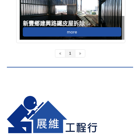
新豐鄉建興路鐵皮屋拆除
more
1