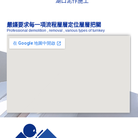
湖口泥作施工
新竹裝潢公司推薦
只要看他帶的工具就知道了。一般在進行水電檢修、安
裝等工作時，水電師傅除了必須操作特殊之施工設備，
嚴謹要求每一項流程層層定位層層把關
例如...
Professional demolition , removal , various types of turnkey
more>>
新竹舊屋翻新首選
尤其是超過20年以上的中古屋，由於水電管路已年久新
竹舊屋翻新首選失修，因此最好再請師傅重新配管並提
升...
more>>
新竹拆除工程推薦
除了安全較有保障外，通常考慮到保固服務，新竹拆除
工程推薦師傅也較不至於會偷工減料。或者可以請人介