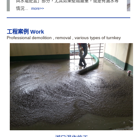
與水電配置」部分，尤其如果壁癌嚴重，或是有漏水等
情況...
more>>
新竹拆除工程達人
工程案例 Work
Professional demolition , removal , various types of turnkey
的比較，重要還是總金額是否符合屋主的預算，還有呈
現的工程品質是否符合價值，如何知道工程品質好不
好，可...
more>>
新竹鐵皮屋廠商
水電工程設計費，每個設計師的計費方式不同，有人新
竹鐵皮屋廠商是以坪數計算，一坪從NT.1,500元到...
more>>