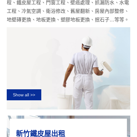
程、鐵皮屋工程、門窗工程、壁癌處理、抓漏防水、水電
工程、冷氣空調、衛浴修改、舊屋翻新、房屋內部整修、
新竹拆除工程推薦
地壁磚更換、地板更換、塑膠地板更換、抿石子…等等。
除了安全較有保障外，通常考慮到保固服務，新竹拆除
工程推薦師傅也較不至於會偷工減料。或者可以請人介
紹口...
more>>
一篇了解拆除工程價格計算及拆
除...
Show all >>
在進行建築或裝修項目時，拆除工程往往是不可或缺的
一環。無論是舊屋翻新、格局整修，還是各類拆除工
作，專...
more>>
新竹鐵皮屋出租